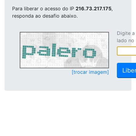
Para liberar o acesso
do IP
216.73.217.175
,
responda ao desafio abaixo.
Digite 
lado no
[trocar imagem]